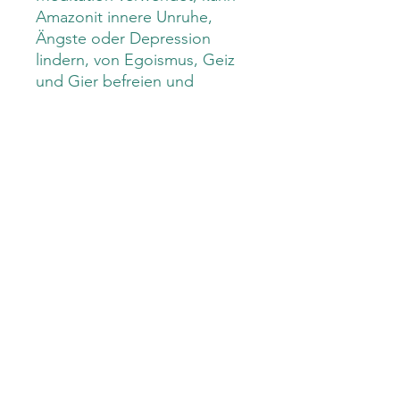
Amazonit innere Unruhe,
Ängste oder Depression
lindern, von Egoismus, Geiz
und Gier befreien und
Toleranz aber auch Geduld
bringen. Über Nacht kann er
unter dem Kopfkissen zu
einem wohltuenden Schlaf
verhelfen und Alpträume
fernhalten.
Umfang
17cm
Edelsteingrösse
4mm