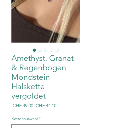
Amethyst, Granat
& Regenbogen
Mondstein
Halskette
vergoldet
Standardpreis
Sale-
 CHF 49.00 
CHF 44.10
Preis
Kettenauswahl
*