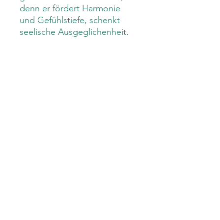
denn er fördert Harmonie
und Gefühlstiefe, schenkt
seelische Ausgeglichenheit
.
Als monokliner Stein verleiht
er auch einen monoklinen
Lebensstil. Monokliner
Lebensstil bedeutet eine
große Wandlungsfähigkeit
und Dynamik, ausgestattet
mit einer ordentlichen Portion
Intuition.
Der blau schimmernde
Mondstein , eignet sich ganz
besonders für Meditation,
Entspannung, geistige- Kraft
und Reife, Hellsichtigkeit.
.
Er macht sensibel für die
Atmosphäre im Raum, für